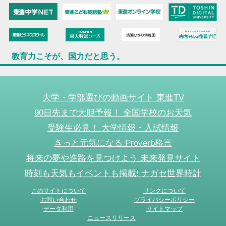
教育力こそが、国力だと思う。
大学・学部選びの動画サイト 東進TV
90日先まで大胆予報！ 全国学校のお天気
受験生必見！ 大学情報・入試情報
きっと元気になる Proverb格言
将来の夢や進路を見つけよう 未来発見サイト
時刻も天気もイベントも掲載! ナガセ世界時計
このサイトについて
リンクについて
お問い合わせ
プライバシーポリシー
データ利用
サイトマップ
ニュースリリース