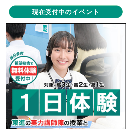
2025/07/05
☆7月カレンダー☆
【 校舎からのお知ら
現在受付中のイベント
せ 】
2025/06/21
勝負の夏休みを有効活用するために
【 ブ
ログ 】
2025/06/02
☆6月カレンダー☆
【 ブログ 】
2025/06/01
朝登校を習慣化しよう！
【 ブログ 】
2025/05/25
夏期特訓の申込締切間近！
【 ブログ 】
2025/05/24
夏休みに向けて
【 ブログ 】