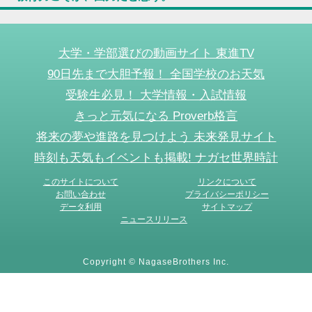
大学・学部選びの動画サイト 東進TV
90日先まで大胆予報！ 全国学校のお天気
受験生必見！ 大学情報・入試情報
きっと元気になる Proverb格言
将来の夢や進路を見つけよう 未来発見サイト
時刻も天気もイベントも掲載! ナガセ世界時計
このサイトについて
リンクについて
お問い合わせ
プライバシーポリシー
データ利用
サイトマップ
ニュースリリース
Copyright © NagaseBrothers Inc.