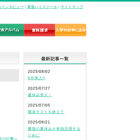
長インタビュー
|
東進ハイスクール
|
サイトマップ
最新記事一覧
2025/08/02
8月突入!!
2025/07/27
夏休み突入！
2025/07/05
期末テストを終えて
2025/06/21
勝負の夏休みを有効活用する
ために
次の記事へ