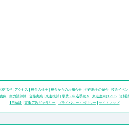
校TOP
|
アクセス
|
校舎の様子
|
校舎からのお知らせ
|
担任助手の紹介
|
校舎イベン
案内
|
実力講師陣
|
合格実績
|
東進模試
|
学費・申込手続き
|
東進生向けPOS
|
資料
1日体験
|
東進広告ギャラリー
|
プライバシー・ポリシー
|
サイトマップ