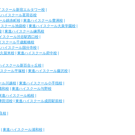
イスクール新宿エルタワー校
|
進ハイスクール茗荷谷校
ール錦糸町校
|
東進ハイスクール豊洲校
|
イスクール池袋校
|
東進ハイスクール大泉学園校
|
校
|
東進ハイスクール練馬校
イスクール渋谷駅西口校
|
イスクール千歳船橋校
進ハイスクール国分寺校
|
久留米校
|
東進ハイスクール府中校
|
ハイスクール新百合ヶ丘校
|
スクール平塚校
|
東進ハイスクール藤沢校
|
ール川越校
|
東進ハイスクール小手指校
|
浦和校
|
東進ハイスクール与野校
東進ハイスクール柏校
|
津田沼校
|
東進ハイスクール成田駅前校
|
良校
|
|
東進ハイスクール浦和校
|