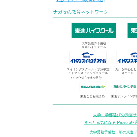
東進ハイスクール海浜幕張校
|
ナガセの教育ネットワーク
大学受験の予備校
東進ハイスクール
スイミングスクール・水泳教室
九州を中心とし
イトマンスイミングスクール
スクール・
ｲﾄﾏﾝｸﾞﾗﾝﾄﾞﾌｨｯﾄﾈｽ受付中!
東進オンライン学
東進こども英語塾
大学・学部選びの動画サイ
きっと元気になる Proverb格
大学受験予備校・塾の東進ド