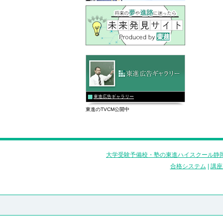
東進広告ギャラリー
東進のTVCM公開中
大学受験予備校・塾の東進ハイスクール静岡
合格システム
|
講座