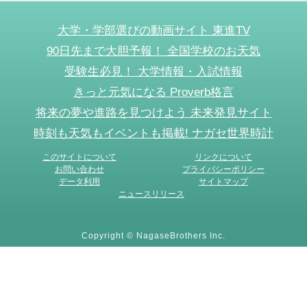
大学・学部選びの動画サイト 東進TV
90日先まで大胆予報！ 全国学校のお天気
受験生必見！ 大学情報・入試情報
きっと元気になる Proverb格言
将来の夢や進路を見つけよう 未来発見サイト
時刻も天気もイベントも掲載! ナガセ世界時計
このサイトについて
リンクについて
お問い合わせ
プライバシーポリシー
データ利用
サイトマップ
ニュースリリース
Copyright © NagaseBrothers Inc.