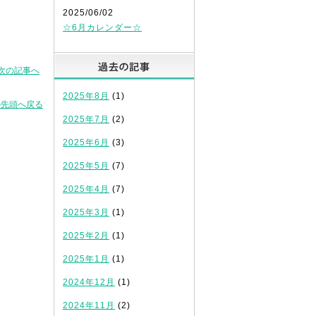
2025/06/02
☆6月カレンダー☆
過去の記事
次の記事へ
2025年8月
(1)
の先頭へ戻る
2025年7月
(2)
2025年6月
(3)
2025年5月
(7)
2025年4月
(7)
2025年3月
(1)
2025年2月
(1)
2025年1月
(1)
2024年12月
(1)
2024年11月
(2)