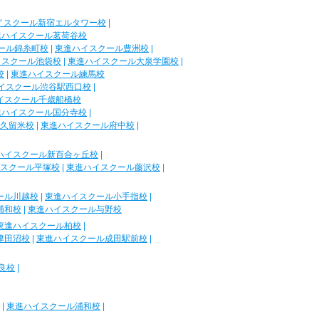
イスクール新宿エルタワー校
|
進ハイスクール茗荷谷校
ール錦糸町校
|
東進ハイスクール豊洲校
|
イスクール池袋校
|
東進ハイスクール大泉学園校
|
校
|
東進ハイスクール練馬校
イスクール渋谷駅西口校
|
イスクール千歳船橋校
進ハイスクール国分寺校
|
久留米校
|
東進ハイスクール府中校
|
ハイスクール新百合ヶ丘校
|
スクール平塚校
|
東進ハイスクール藤沢校
|
ール川越校
|
東進ハイスクール小手指校
|
浦和校
|
東進ハイスクール与野校
東進ハイスクール柏校
|
津田沼校
|
東進ハイスクール成田駅前校
|
良校
|
|
東進ハイスクール浦和校
|