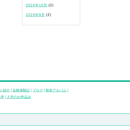
2024年10月
(2)
2024年9月
(2)
ト紹介
|
合格体験記
|
ブログ
|
校舎アルバム
|
請求
|
入学のお申込み