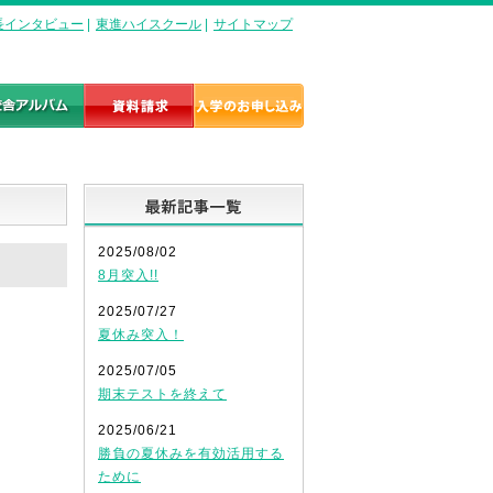
長インタビュー
|
東進ハイスクール
|
サイトマップ
最新記事一覧
2025/08/02
8月突入!!
2025/07/27
夏休み突入！
2025/07/05
期末テストを終えて
2025/06/21
勝負の夏休みを有効活用する
ために