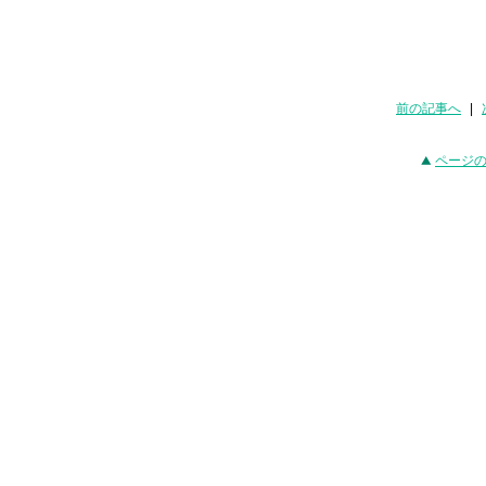
前の記事へ
|
ページ