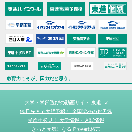
教育力こそが、国力だと思う。
大学・学部選びの動画サイト 東進TV
90日先まで大胆予報！ 全国学校のお天気
受験生必見！ 大学情報・入試情報
きっと元気になる Proverb格言