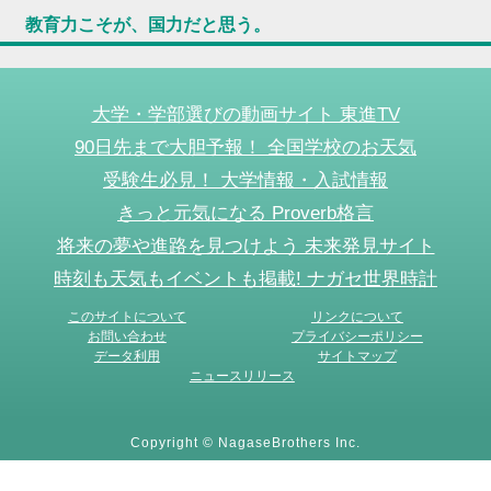
教育力こそが、国力だと思う。
大学・学部選びの動画サイト 東進TV
90日先まで大胆予報！ 全国学校のお天気
受験生必見！ 大学情報・入試情報
きっと元気になる Proverb格言
将来の夢や進路を見つけよう 未来発見サイト
時刻も天気もイベントも掲載! ナガセ世界時計
このサイトについて
リンクについて
お問い合わせ
プライバシーポリシー
データ利用
サイトマップ
ニュースリリース
Copyright © NagaseBrothers Inc.