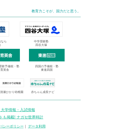
教育力こそが、国力だと思う。
抜なら
中学受験塾
塾
四谷大塚
受験予備校・塾
四国の予備校・塾
進育英舎
東進四国
清瀬ひかり幼稚園
赤ちゃん成長ナビ
 大学情報・入試情報
トも掲載! ナガセ世界時計
バシーポリシー
｜
データ利用