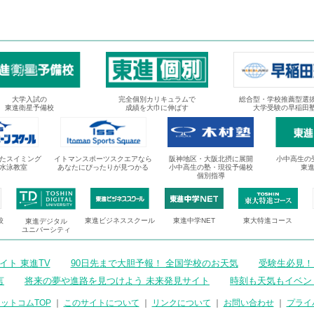
大学入試の
完全個別カリキュラムで
総合型・学校推薦型選
東進衛星予備校
成績を大巾に伸ばす
大学受験の早稲田
たスイミング
イトマンスポーツスクエアなら
阪神地区・大阪北摂に展開
小中高生の
水泳教室
あなたにぴったりが見つかる
小中高生の塾・現役予備校
東
個別指導
校
東進ビジネススクール
東進中学NET
東大特進コース
東進デジタル
ユニバーシティ
ト 東進TV
90日先まで大胆予報！ 全国学校のお天気
受験生必見！
言
将来の夢や進路を見つけよう 未来発見サイト
時刻も天気もイベン
ットコムTOP
｜
このサイトについて
｜
リンクについて
｜
お問い合わせ
｜
プライ