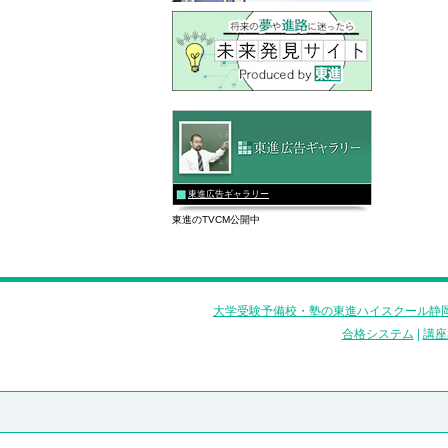
東進広告ギャラリー
東進のTVCM公開中
大学受験予備校・塾の東進ハイスクール静岡
合格システム
|
講座